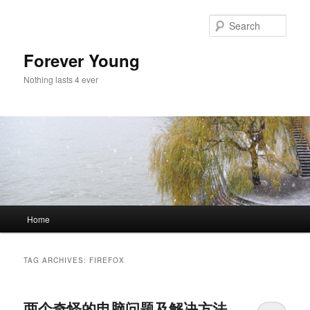
Skip
Skip
to
to
Sear
primary
secondary
content
content
Forever Young
Nothing lasts 4 ever
Main
Home
menu
TAG ARCHIVES:
FIREFOX
两个奇怪的电脑问题及解决方法